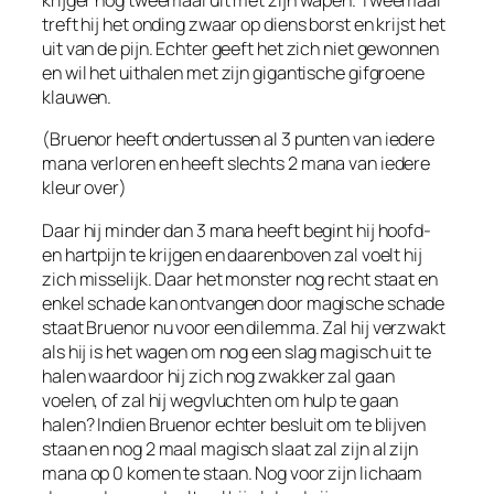
krijger nog tweemaal uit met zijn wapen. Tweemaal
treft hij het onding zwaar op diens borst en krijst het
uit van de pijn. Echter geeft het zich niet gewonnen
en wil het uithalen met zijn gigantische gifgroene
klauwen.
(Bruenor heeft ondertussen al 3 punten van iedere
mana verloren en heeft slechts 2 mana van iedere
kleur over)
Daar hij minder dan 3 mana heeft begint hij hoofd-
en hartpijn te krijgen en daarenboven zal voelt hij
zich misselijk. Daar het monster nog recht staat en
enkel schade kan ontvangen door magische schade
staat Bruenor nu voor een dilemma. Zal hij verzwakt
als hij is het wagen om nog een slag magisch uit te
halen waardoor hij zich nog zwakker zal gaan
voelen, of zal hij wegvluchten om hulp te gaan
halen? Indien Bruenor echter besluit om te blijven
staan en nog 2 maal magisch slaat zal zijn al zijn
mana op 0 komen te staan. Nog voor zijn lichaam