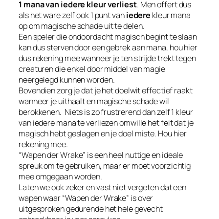
1 mana van iedere kleur verliest
. Men offert dus
als het ware zelf ook 1 punt van
iedere
kleur mana
op om magische schade uit te delen.
Een speler die ondoordacht magisch begint te slaan
kan dus sterven door een gebrek aan mana, hou hier
dus rekening mee wanneer je ten strijde trekt tegen
creaturen die enkel door middel van magie
neergelegd kunnen worden.
Bovendien zorg je dat je het doelwit effectief raakt
wanneer je uithaalt en magische schade wil
berokkenen. Niets is zo frustrerend dan zelf 1 kleur
van iedere mana te verliezen omwille het feit dat je
magisch hebt geslagen en je doel miste. Hou hier
rekening mee.
“Wapen der Wrake” is een heel nuttige en ideale
spreuk om te gebruiken, maar er moet voorzichtig
mee omgegaan worden.
Laten we ook zeker en vast niet vergeten dat een
wapen waar “Wapen der Wrake” is over
uitgesproken gedurende het hele gevecht