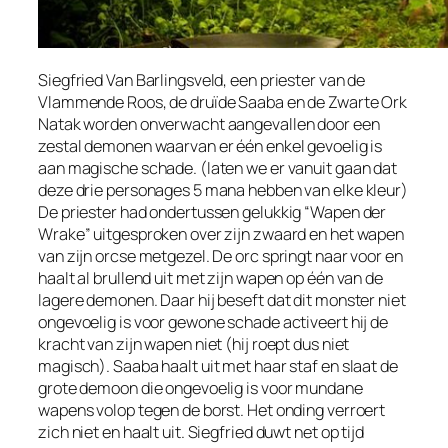
Siegfried Van Barlingsveld, een priester van de
Vlammende Roos, de druïde Saaba en de Zwarte Ork
Natak worden onverwacht aangevallen door een
zestal demonen waarvan er één enkel gevoelig is
aan magische schade. (laten we er vanuit gaan dat
deze drie personages 5 mana hebben van elke kleur)
De priester had ondertussen gelukkig “Wapen der
Wrake” uitgesproken over zijn zwaard en het wapen
van zijn orcse metgezel. De orc springt naar voor en
haalt al brullend uit met zijn wapen op één van de
lagere demonen. Daar hij beseft dat dit monster niet
ongevoelig is voor gewone schade activeert hij de
kracht van zijn wapen niet (hij roept dus niet
magisch). Saaba haalt uit met haar staf en slaat de
grote demoon die ongevoelig is voor mundane
wapens volop tegen de borst. Het onding verroert
zich niet en haalt uit. Siegfried duwt net op tijd