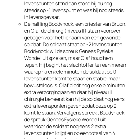
levenspunten stond dan stond hij nu nog
steeds op -1 levenspunt en was hij nog steeds
in levensgevaar.
De halfling Boddynock, een priester van Bruon,
en Olaf de chirurg (niveau II) staan voorover
gebogen voor het lichaam van een gewonde
soldaat. De soldaat staat op -2 levenspunten.
Boddynock wil de spreuk Genees Fysieke
Wonde I uitspreken, maar Olaf houd hem
tegen. Hij begint het slachtoffer te reanimeren
waarop na enkele minuten de soldaat op 0
levenspunten komt te staan en stabiel maar
bewusteloos is. Olaf biedt nog enkele minuten
extra verzorging aan en daar hij niveau II
chirurgie beheerst kan hij de soldaat nog eens
extra levenspunten geven zodat deze op 2
komt te staan. Vervolgens spreekt Boddynock
de spreuk Genees Fysieke Wonde I uit
waardoor de soldaat nog eens 2 extra
levenspunten krijgt en op een totaal van 4