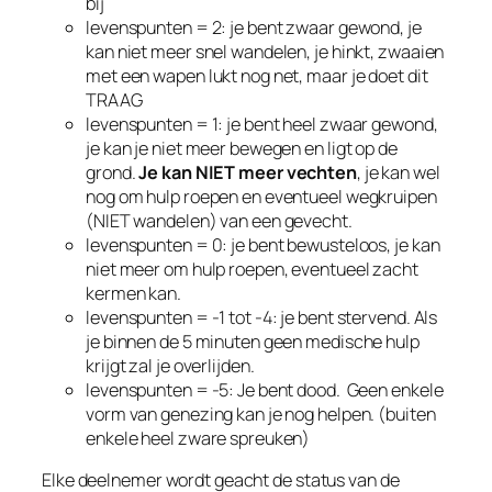
bij
levenspunten = 2: je bent zwaar gewond, je
kan niet meer snel wandelen, je hinkt, zwaaien
met een wapen lukt nog net, maar je doet dit
TRAAG
levenspunten = 1: je bent heel zwaar gewond,
je kan je niet meer bewegen en ligt op de
grond.
Je kan NIET meer vechten
, je kan wel
nog om hulp roepen en eventueel wegkruipen
(NIET wandelen) van een gevecht.
levenspunten = 0: je bent bewusteloos, je kan
niet meer om hulp roepen, eventueel zacht
kermen kan.
levenspunten = -1 tot -4: je bent stervend. Als
je binnen de 5 minuten geen medische hulp
krijgt zal je overlijden.
levenspunten = -5: Je bent dood. Geen enkele
vorm van genezing kan je nog helpen. (buiten
enkele heel zware spreuken)
Elke deelnemer wordt geacht de status van de