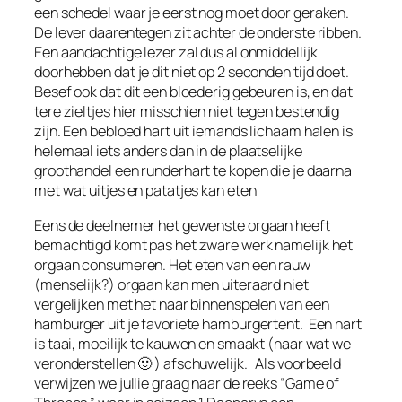
een schedel waar je eerst nog moet door geraken.
De lever daarentegen zit achter de onderste ribben.
Een aandachtige lezer zal dus al onmiddellijk
doorhebben dat je dit niet op 2 seconden tijd doet.
Besef ook dat dit een bloederig gebeuren is, en dat
tere zieltjes hier misschien niet tegen bestendig
zijn. Een bebloed hart uit iemands lichaam halen is
helemaal iets anders dan in de plaatselijke
groothandel een runderhart te kopen die je daarna
met wat uitjes en patatjes kan eten
Eens de deelnemer het gewenste orgaan heeft
bemachtigd komt pas het zware werk namelijk het
orgaan consumeren. Het eten van een rauw
(menselijk?) orgaan kan men uiteraard niet
vergelijken met het naar binnenspelen van een
hamburger uit je favoriete hamburgertent. Een hart
is taai, moeilijk te kauwen en smaakt (naar wat we
veronderstellen 🙂 ) afschuwelijk. Als voorbeeld
verwijzen we jullie graag naar de reeks “Game of