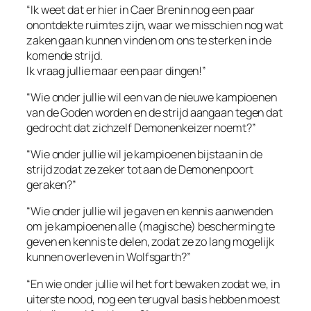
“Ik weet dat er hier in Caer Brenin nog een paar
onontdekte ruimtes zijn, waar we misschien nog wat
zaken gaan kunnen vinden om ons te sterken in de
komende strijd.
Ik vraag jullie maar een paar dingen!”
“Wie onder jullie wil een van de nieuwe kampioenen
van de Goden worden en de strijd aangaan tegen dat
gedrocht dat zichzelf Demonenkeizer noemt?”
“Wie onder jullie wil je kampioenen bijstaan in de
strijd zodat ze zeker tot aan de Demonenpoort
geraken?”
“Wie onder jullie wil je gaven en kennis aanwenden
om je kampioenen alle (magische) bescherming te
geven en kennis te delen, zodat ze zo lang mogelijk
kunnen overleven in Wolfsgarth?”
“En wie onder jullie wil het fort bewaken zodat we, in
uiterste nood, nog een terugval basis hebben moest