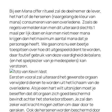
Bij een Mana offer ritueel zal de deelnemer de lever,
het hart of de hersenen (naargelang de kleur van
mana) consumeren van een overledene. Zoals de
regels vermelden kan men dit uiteraard slechts 1
maal per lijk doen en kan men niet meer mana
krijgen dan het maximum aantal mana dat je
personage heeft. We gaan ons nu een beetje
toespitsen over hoe dit uitgespeeld dient te worden,
daar foutief gebruik van deze vaardigheid de balans
(en het spelplezier van je medespelers) kan
verstoren.
Eerst en vooral zal uiteraard het gewenste orgaan
verwijderd dienen te worden uit het lichaam van de
overledene. Als je een hart wilt uitsnijden moet je
beseffen dat dit orgaan zich goed beschermd
bevindt achter het sterke borstbeen. Je zal dan
zeker wat kracht mogen zetten om daar door te
geraken. Ook de hersenen worden beschermd door