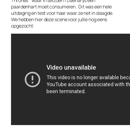
Thrones ” waar in seizoen 1 Daenarys een
paardenhart moet consumeren. Dit was een hele
uitdaging en test voor haar waar ze net in slaagde.
We hebben hier deze scene voor jullie nog eens
opgezocht: