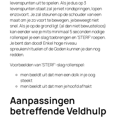
levenspunten uit te spelen.​ Als je dus op 3
levenspunten staat zal je niet rondspringen, lopen
enzovoort. Je zal steunen op de schouder van een
maat om je zo voort te bewegen, je beweegt niet
snel. Als je op de grond ligt (al dan niet bewusteloos)
kan eender wie je mits minimaal 5 seconden nodige
rollenspel je een slag toebrengen en ‘STERF’ roepen.
Je bent dan dood! Enkel hoge niveau
spreuken/rituelen of de Goden kunnen je dan nog
redden.
Voorbeelden van ‘STERF’-slag rollenspel:
men beeldt uit dat men een dolk in je oog
steekt
men beeldt uit dat men je hoofd afhakt
Aanpassingen
betreffende Veldhulp