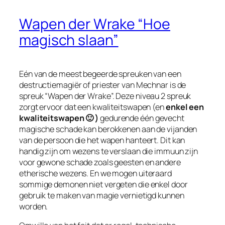
Wapen der Wrake “Hoe
magisch slaan”
Eén van de meest begeerde spreuken van een
destructiemagiër of priester van Mechnar is de
spreuk “Wapen der Wrake”. Deze niveau 2 spreuk
zorgt ervoor dat een kwaliteitswapen (en
enkel een
kwaliteitswapen 🙂 )
gedurende één gevecht
magische schade kan berokkenen aan de vijanden
van de persoon die het wapen hanteert. Dit kan
handig zijn om wezens te verslaan die immuun zijn
voor gewone schade zoals geesten en andere
etherische wezens. En we mogen uiteraard
sommige demonen niet vergeten die enkel door
gebruik te maken van magie vernietigd kunnen
worden.