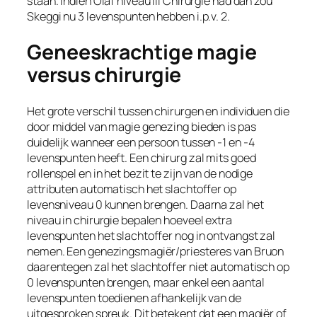
staan. Indien Olaf niveau III Chirurgie had dan zou
Skeggi nu 3 levenspunten hebben i.p.v. 2.
Geneeskrachtige magie
versus chirurgie
Het grote verschil tussen chirurgen en individuen die
door middel van magie genezing bieden is pas
duidelijk wanneer een persoon tussen -1 en -4
levenspunten heeft. Een chirurg zal mits goed
rollenspel en in het bezit te zijn van de nodige
attributen automatisch het slachtoffer op
levensniveau 0 kunnen brengen. Daarna zal het
niveau in chirurgie bepalen hoeveel extra
levenspunten het slachtoffer nog in ontvangst zal
nemen. Een genezingsmagiër/priesteres van Bruon
daarentegen zal het slachtoffer niet automatisch op
0 levenspunten brengen, maar enkel een aantal
levenspunten toedienen afhankelijk van de
uitgesproken spreuk. Dit betekent dat een magiër of