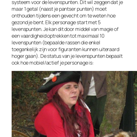
systeem voor de levenspunten. Dit wil zeggen dat je
maar 1 getal (naast je pantser punten) moet
onthouden tijdens een gevecht om te weten hoe
gezond je bent. Elk personage start met 5
levenspunten.​ Je kan dit door middel van magie of
een vaardigheid optrekken tot maximaal 10
levenspunten (b​epaalde rassen die enkel
toegankelijk zijn voor figuranten kunnen uiteraard
hoger gaan). De status van je levenspunten bepaalt
ook hoe mobiel/actief je personage is: