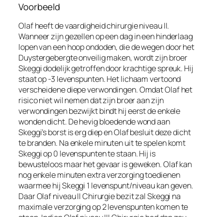
Voorbeeld
Olaf heeft de vaardigheid chirurgie niveau II.
Wanneer zijn gezellen op een dag in een hinderlaag
lopen van een hoop ondoden, die de wegen door het
Duystergebergte onveilig maken, wordt zijn broer
Skeggi dodelijk getroffen door krachtige spreuk. Hij
staat op -3 levenspunten. Het lichaam vertoond
verscheidene diepe verwondingen. Omdat Olaf het
risico niet wil nemen dat zijn broer aan zijn
verwondingen bezwijkt bindt hij eerst de enkele
wonden dicht. De hevig bloedende wond aan
Skeggi’s borst is erg diep en Olaf besluit deze dicht
te branden. Na enkele minuten uit te spelen komt
Skeggi op 0 levenspunten te staan. Hij is
bewusteloos maar het gevaar is geweken. Olaf kan
nog enkele minuten extra verzorging toedienen
waarmee hij Skeggi 1 levenspunt/niveau kan geven.
Daar Olaf niveau II Chirurgie bezit zal Skeggi na
maximale verzorging op 2 levenspunten komen te