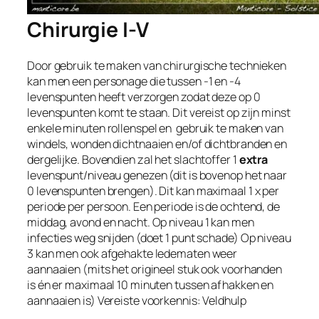
Chirurgie I-V
Door gebruik te maken van chirurgische technieken
kan men een personage die tussen -1 en -4
levenspunten heeft verzorgen zodat deze op 0
levenspunten komt te staan. Dit vereist op zijn minst
enkele minuten rollenspel en gebruik te maken van
windels, wonden dichtnaaien en/of dichtbranden en
dergelijke. Bovendien zal het slachtoffer 1
extra
levenspunt/niveau genezen (dit is bovenop het naar
0 levenspunten brengen). Dit kan maximaal 1 x per
periode per persoon. Een periode is de ochtend, de
middag, avond en nacht. Op niveau 1 kan men
infecties weg snijden (doet 1 punt schade) Op niveau
3 kan men ook afgehakte ledematen weer
aannaaien (mits het origineel stuk ook voorhanden
is én er maximaal 10 minuten tussen afhakken en
aannaaien is) Vereiste voorkennis:​ Veldhulp