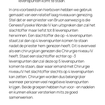
levenspunten komt te staan.
In ons voorbeeld van hierboven hebben we gebruik
gemaakt van een relatief laag niveauvan genezing.
Stel dat er een priester van Bruon aanwezig is die
Genees Fysieke Wonde IV kan uitspreken dan zal het
slachtoffer maar liefst tot 8 levenspunten
herwinnen. Een slachtoffer die op -4 levenspunten
staat zal dan op 4 levenspunten komen te staan
nadat de priester hem genezen heeft. Dit is evenveel
als een chirurg kan genezen die Chirurgie niveau IV
heeft. Staat een slachtoffer echter op -3
levenspunten dan zal deze op 5 levenspunten
komen te staan, daar waar iemand met Chirurgie
niveau IV het slachtoffer slechts op 4 levenspunten
kan zetten. Chirurgen worden dus belangrijker
wanneer personen veel negatieve levenspunten
krijgen. Beide groepen hebben hun voor- en nadelen
en kunnen elkaar versterken mits ze goed
samenwerken.