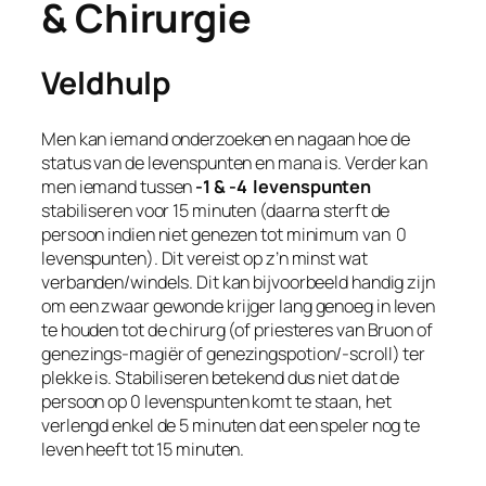
& Chirurgie
Veldhulp
Men kan iemand onderzoeken en nagaan hoe de
status van de levenspunten en mana is. Verder kan
men iemand tussen
-1 & -4
levenspunten
stabiliseren voor 15 minuten (daarna sterft de
persoon indien niet genezen tot minimum van 0
levenspunten). Dit vereist op z’n minst wat
verbanden/windels. Dit kan bijvoorbeeld handig zijn
om een zwaar gewonde krijger lang genoeg in leven
te houden tot de chirurg (of priesteres van Bruon of
genezings-magiër of genezingspotion/-scroll) ter
plekke is. Stabiliseren betekend dus niet dat de
persoon op 0 levenspunten komt te staan, het
verlengd enkel de 5 minuten dat een speler nog te
leven heeft tot 15 minuten.