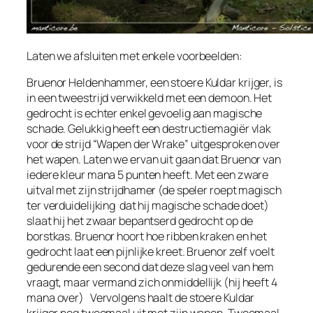
Laten we afsluiten met enkele voorbeelden:
Bruenor Heldenhammer, een stoere Kuldar krijger, is
in een tweestrijd verwikkeld met een demoon. Het
gedrocht is echter enkel gevoelig aan magische
schade. Gelukkig heeft een destructiemagiër vlak
voor de strijd “Wapen der Wrake” uitgesproken over
het wapen. Laten we ervan uit gaan dat Bruenor van
iedere kleur mana 5 punten heeft. Met een zware
uitval met zijn strijdhamer (de speler roept magisch
ter verduidelijking dat hij magische schade doet)
slaat hij het zwaar bepantserd gedrocht op de
borstkas. Bruenor hoort hoe ribben kraken en het
gedrocht laat een pijnlijke kreet. Bruenor zelf voelt
gedurende een second dat deze slag veel van hem
vraagt, maar vermand zich onmiddellijk (hij heeft 4
mana over) Vervolgens haalt de stoere Kuldar