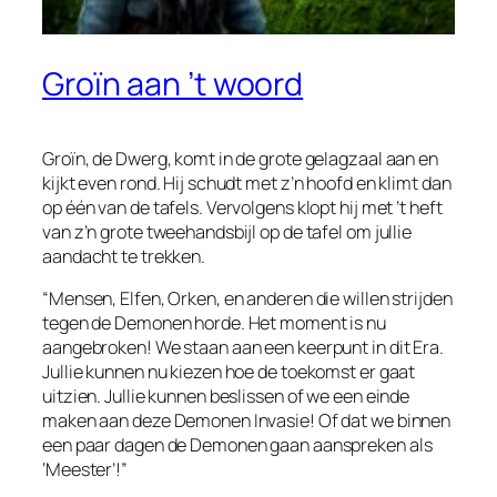
Groïn aan ’t woord
Groïn, de Dwerg, komt in de grote gelagzaal aan en
kijkt even rond. Hij schudt met z’n hoofd en klimt dan
op één van de tafels. Vervolgens klopt hij met ’t heft
van z’n grote tweehandsbijl op de tafel om jullie
aandacht te trekken.
“Mensen, Elfen, Orken, en anderen die willen strijden
tegen de Demonen horde. Het moment is nu
aangebroken! We staan aan een keerpunt in dit Era.
Jullie kunnen nu kiezen hoe de toekomst er gaat
uitzien. Jullie kunnen beslissen of we een einde
maken aan deze Demonen Invasie! Of dat we binnen
een paar dagen de Demonen gaan aanspreken als
‘Meester’!”