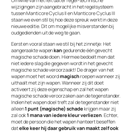
Omwille van het feit dat er regel-technische
wijzigingen zijn aangebracht in het regelsysteem
tussen Manticore Cyclus II en Manticore Cyclus III
staan we even stil bij hoe deze spreuk werkt in deze
nieuwe editie. Dit om mogelijke misverstanden bij
oudgedienden uit de weg te gaan.
Eerst en vooral staan we stil bij het zinnetje: Het
aangeraakte wapen
kan
gedurende één gevecht
magische schade doen. Hiermee bedoelt men dat
niet iedere slag die gegeven wordt in het gevecht
magische schade veroorzaakt! De drager van het
wapen moet het woord
magisch
roepen wanneer zij
uithaalt met zijn wapen. Wanneer zij dit doet
activeert zij deze eigenschap en zal het wapen
magische schade veroorzaken aan de tegenstander.
Indien het wapen doel treft zal de tegenstander niet
alleen
1 punt (magische) schade
krijgen maar zij
zal ook
1 mana van iedere kleur verliezen
. Echter,
moet de persoon die het wapen hanteert beseffen
dat
elke keer hij daar gebruik van maakt zelf ook