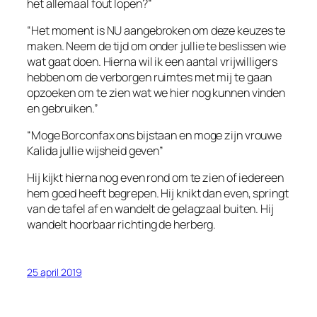
het allemaal fout lopen?”
“Het moment is NU aangebroken om deze keuzes te
maken. Neem de tijd om onder jullie te beslissen wie
wat gaat doen. Hierna wil ik een aantal vrijwilligers
hebben om de verborgen ruimtes met mij te gaan
opzoeken om te zien wat we hier nog kunnen vinden
en gebruiken.”
“Moge Borconfax ons bijstaan en moge zijn vrouwe
Kalida jullie wijsheid geven”
Hij kijkt hierna nog even rond om te zien of iedereen
hem goed heeft begrepen. Hij knikt dan even, springt
van de tafel af en wandelt de gelagzaal buiten. Hij
wandelt hoorbaar richting de herberg.
25 april 2019