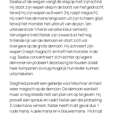
Saaba uit de weg en vangt de slag op met zijn schild.
Hij stoot zijn wapen diep in de borst van het gedrocht
terwijl hij zijn wapen activeert (hij roept magisch).
Hij voelt hoe de mana langzaam uit zijn lichaam glijd
terwijl het monster het uitbrult van de pijn. (en
uiteraard ook 1 mana van elke kleur verliest)
Vervolgens trekt Natak zijn zwaard uit het nog
trillende lijk van de demoon en stort zich vol
overgave op de grote demoon. Hij activeert zijn
wapen (roept magisch) en treft het monster in de
rug. Saaba concentreert zich echter op lagere
demonen en probeert deze bezig te houden zodat
haar kompanen zo vlug mogelijk hun leider kunnen
uitschakelen.
Siegfried prevelt een gebedje voor Mechnar en hakt
weer magisch op de demoon. De demoon wankelt
maar is nog steeds niet van plan om op te geven. Hij
prevelt een spreuk en raakt Natak aan die plotseling
3 rode mana verliest. Natak heeft in dit geval dus 1
rode mana, 4 gele mana en 4 blauwe mana. Hij krijgt